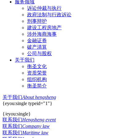
服务领域
诉讼仲裁与执行
政府法制与行政诉讼
刑事辩护
建设工程房地产
涉外海商海事
金融证券
破产清算
公司与股权
关于我们
衡圣文化
资质荣誉
组织机构
衡圣简介
关于我们
About hengsheng
{eyou:single typeid="1"}
{/eyou:single}
联系我们
Hengsheng event
联系我们
Company law
联系我们
Maritime law